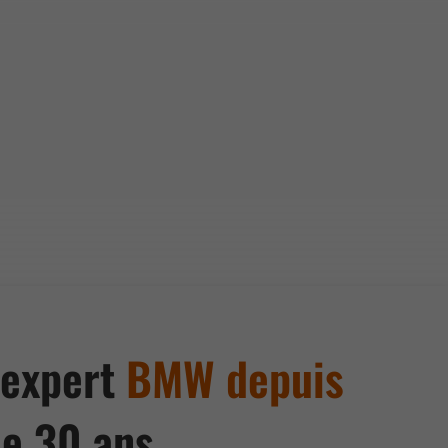
 expert
BMW depuis
de 30 ans