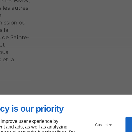
istes BMW,
 les autres
e
mission ou
s la
s de Sainte-
 et
nous
 et la
age
cy is our priority
tes
 improve user experience by
Customize
nt and ads, as well as analyzing