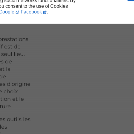
ainte-
ng social networks functionalities. By
you consent to the use of Cookies
Google
Facebook
.
restations
f est de
seul lieu.
es de
et la
 de
es d'origine
e choix
tion et le
ture.
s outils les
les