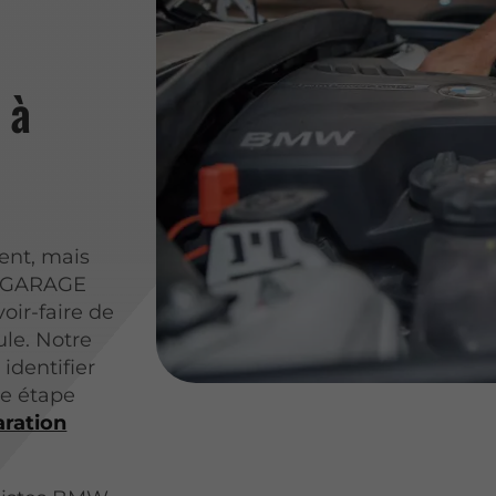
 à
ent, mais
Au GARAGE
ir-faire de
ule. Notre
identifier
te étape
aration