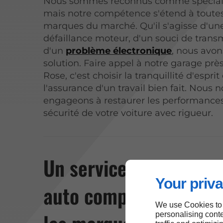
Nous sommes reconnus comme spécial
mais notre compétence s'étend à toutes
marques du marché. Qu'il s'agisse d'un
défaillance moteur, d'un souci de trans
d'un
problème électronique
, nous avon
solution. Faire appel à notre garage prè
Rose, c'est choisir la tranquillité d'esprit
l'assurance d'un travail bien fait. Nous 
engageons à restaurer les performances
sécurité de votre voiture avec rigueur.
Un service de dépann
Your priva
auto complet pour tou
We use Cookies to
personalising conte