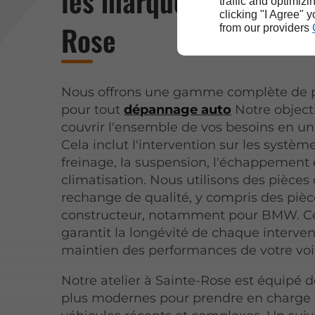
les marques près de S
traffic and optimizi
clicking "I Agree" 
Rose
from our providers
Nous offrons une gamme complète de p
pour tout
dépannage auto
Notre objecti
couvrir l'ensemble de vos besoins en un 
Cela inclut l'intervention sur les systèm
freinage, la suspension, l'échappement 
climatisation. Nous utilisons des pièces
rechange de qualité, y compris des pièc
constructeur, notamment pour BMW. C
garantit la longévité de chaque interven
maintien des performances de votre voi
Notre atelier à Sainte-Rose est équipé de
plus modernes pour prendre en charge 